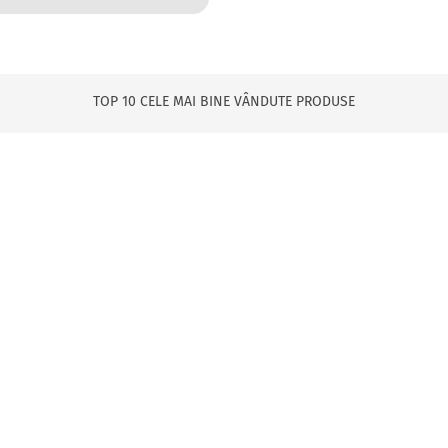
TOP 10 CELE MAI BINE VÂNDUTE PRODUSE
SPORTEX
BRATARI PICIOR
erian Sano-
Bară Magnetică
Liposoma