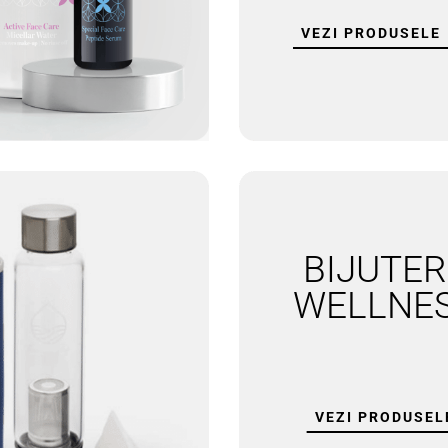
VEZI PRODUSELE
BIJUTER
SPORTEX
BRATARI PICIOR
WELLNE
VEZI PRODUSEL