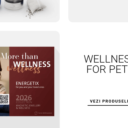
WELLNE
SPORTEX
BRATARI PICIOR
FOR PET
VEZI PRODUSEL