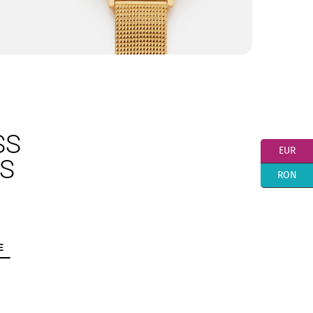
SS
EUR
SPORTEX
S
RON
E