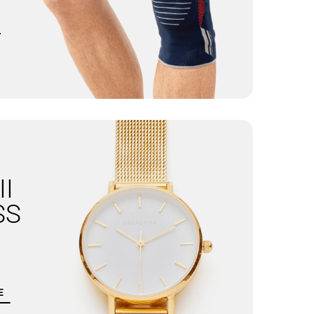
II
SPORTEX
SS
E