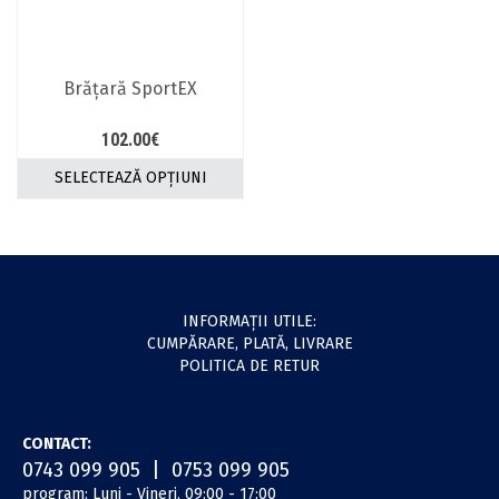
fi
alese
în
pagina
Brăţară SportEX
produsului.
102.00
€
SELECTEAZĂ OPȚIUNI
Acest
produs
are
mai
multe
variații.
INFORMAŢII UTILE:
Opțiunile
CUMPĂRARE, PLATĂ, LIVRARE
pot
POLITICA DE RETUR
fi
alese
în
CONTACT:
pagina
0743 099 905 | 0753 099 905
produsului.
program: Luni - Vineri, 09:00 - 17:00