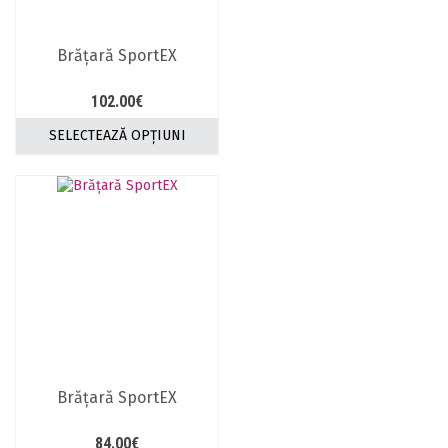
Brăţară SportEX
102.00
€
SELECTEAZĂ OPȚIUNI
Acest
produs
are
mai
multe
variații.
Opțiunile
pot
fi
alese
în
pagina
Brăţară SportEX
produsului.
84.00
€