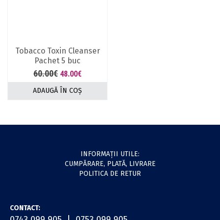
Tobacco Toxin Cleanser
Pachet 5 buc
60.00
€
Prețul
Prețul
48.00
€
inițial
curent
ADAUGĂ ÎN COȘ
a
este:
fost:
48.00€.
60.00€.
INFORMAŢII UTILE:
CUMPĂRARE, PLATĂ, LIVRARE
POLITICA DE RETUR
CONTACT:
0743 099 905 | 0753 099 905