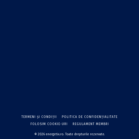
TERMENI ŞI CONDIŢII
POLITICA DE CONFIDENŢIALITATE
FOLOSIM COOKIE-URI
REGULAMENT MEMBRI
© 2026 energetix.ro. Toate drepturile rezervate.