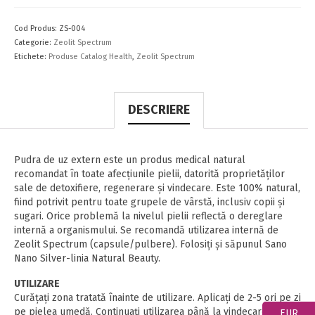
uz
extern
Cod Produs:
ZS-004
Categorie:
Zeolit Spectrum
Etichete:
Produse Catalog Health
,
Zeolit Spectrum
DESCRIERE
Pudra de uz extern este un produs medical natural
recomandat în toate afecțiunile pielii, datorită proprietăților
sale de detoxifiere, regenerare și vindecare. Este 100% natural,
fiind potrivit pentru toate grupele de vârstă, inclusiv copii și
sugari. Orice problemă la nivelul pielii reflectă o dereglare
internă a organismului. Se recomandă utilizarea internă de
Zeolit Spectrum (capsule/pulbere). Folosiţi şi săpunul Sano
Nano Silver-linia Natural Beauty.
UTILIZARE
Curățați zona tratată înainte de utilizare. Aplicați de 2-5 ori pe zi
pe pielea umedă. Continuați utilizarea până la vindecare. Doar
EUR