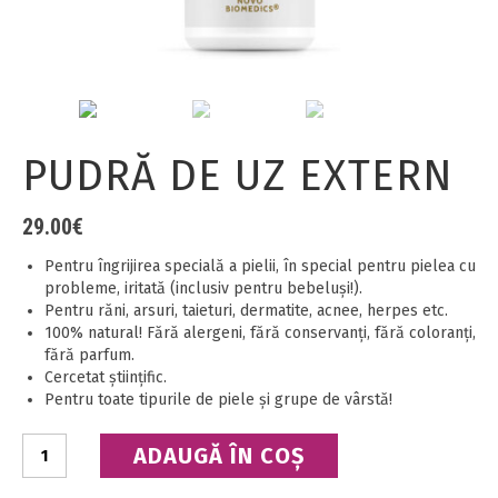
PUDRĂ DE UZ EXTERN
29.00
€
Pentru îngrijirea specială a pielii, în special pentru pielea cu
probleme, iritată (inclusiv pentru bebeluşi!).
Pentru răni, arsuri, taieturi, dermatite, acnee, herpes etc.
100% natural! Fără alergeni, fără conservanţi, fără coloranţi,
fără parfum.
Cercetat ştiinţific.
Pentru toate tipurile de piele şi grupe de vârstă!
Cantitate
ADAUGĂ ÎN COȘ
Pudră
de