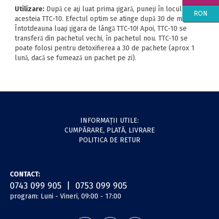
Utilizare:
După ce aţi luat prima ţigară, puneţi în locul
RON
acesteia TTC-10. Efectul optim se atinge după 30 de minute.
Întotdeauna luaţi ţigara de lângă TTC-10! Apoi, TTC-10 se
transferă din pachetul vechi, în pachetul nou. TTC-10 se
poate folosi pentru detoxifierea a 30 de pachete (aprox 1
lună, dacă se fumează un pachet pe zi).
INFORMAŢII UTILE:
CUMPĂRARE, PLATĂ, LIVRARE
POLITICA DE RETUR
CONTACT:
0743 099 905 | 0753 099 905
program: Luni - Vineri, 09:00 - 17:00