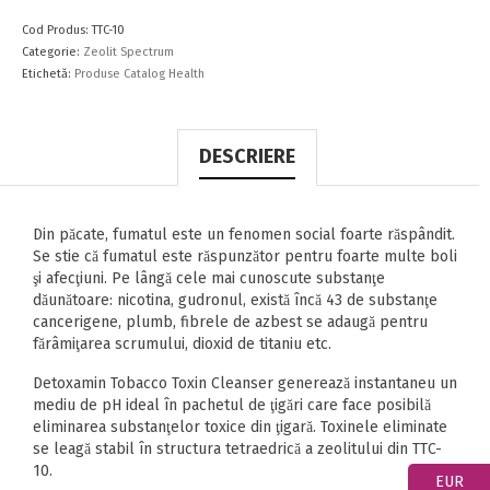
Cod Produs:
TTC-10
Categorie:
Zeolit Spectrum
Etichetă:
Produse Catalog Health
DESCRIERE
Din păcate, fumatul este un fenomen social foarte răspândit.
Se stie că fumatul este răspunzător pentru foarte multe boli
şi afecţiuni. Pe lângă cele mai cunoscute substanţe
dăunătoare: nicotina, gudronul, există încă 43 de substanţe
cancerigene, plumb, fibrele de azbest se adaugă pentru
fărâmiţarea scrumului, dioxid de titaniu etc.
Detoxamin Tobacco Toxin Cleanser generează instantaneu un
mediu de pH ideal în pachetul de ţigări care face posibilă
eliminarea substanţelor toxice din ţigară. Toxinele eliminate
se leagă stabil în structura tetraedrică a zeolitului din TTC-
10.
EUR