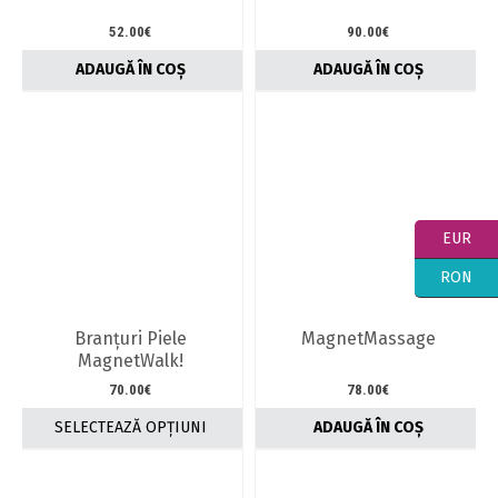
52.00
€
90.00
€
ADAUGĂ ÎN COȘ
ADAUGĂ ÎN COȘ
EUR
RON
Branţuri Piele
MagnetMassage
MagnetWalk!
70.00
€
78.00
€
SELECTEAZĂ OPȚIUNI
ADAUGĂ ÎN COȘ
Acest
produs