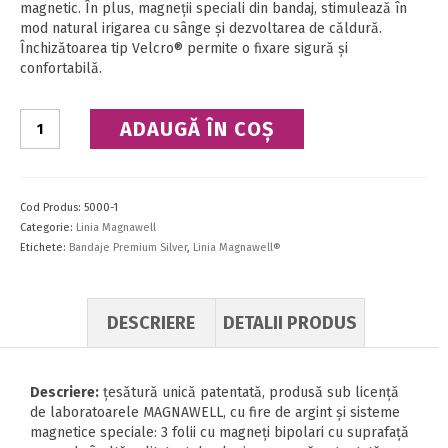
magnetic. În plus, magneţii speciali din bandaj, stimulează în
mod natural irigarea cu sânge şi dezvoltarea de căldură.
Închizătoarea tip Velcro® permite o fixare sigură şi
confortabilă.
Cantitate
ADAUGĂ ÎN COȘ
Bandaj
Spate
Premium
Silver
Cod Produs:
5000-1
Categorie:
Linia Magnawell
Etichete:
Bandaje Premium Silver
,
Linia Magnawell®
DESCRIERE
DETALII PRODUS
Descriere:
ţesătură unică patentată, produsă sub licenţă
de laboratoarele MAGNAWELL, cu fire de argint şi sisteme
magnetice speciale: 3 folii cu magneţi bipolari cu suprafaţă