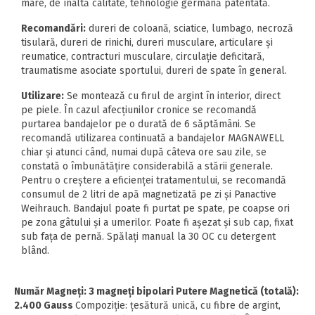
mare, de înaltă calitate, tehnologie germană patentată.
Recomandări:
dureri de coloană, sciatice, lumbago, necroză
tisulară, dureri de rinichi, dureri musculare, articulare şi
reumatice, contracturi musculare, circulaţie deficitară,
traumatisme asociate sportului, dureri de spate în general.
Utilizare:
Se montează cu firul de argint în interior, direct
pe piele. În cazul afecţiunilor cronice se recomandă
purtarea bandajelor pe o durată de 6 săptămâni. Se
recomandă utilizarea continuată a bandajelor MAGNAWELL
chiar şi atunci când, numai după câteva ore sau zile, se
constată o îmbunătăţire considerabilă a stării generale.
Pentru o creştere a eficienţei tratamentului, se recomandă
consumul de 2 litri de apă magnetizată pe zi şi Panactive
Weihrauch. Bandajul poate fi purtat pe spate, pe coapse ori
pe zona gâtului şi a umerilor. Poate fi aşezat şi sub cap, fixat
sub faţa de pernă. Spălaţi manual la 30 OC cu detergent
blând.
Număr Magneţi: 3 magneţi bipolari Putere Magnetică (totală):
2.400 Gauss
Compoziţie: ţesătură unică, cu fibre de argint,