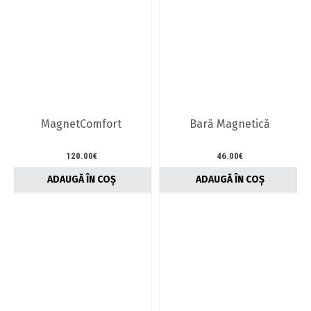
are
mai
multe
variații.
Opțiunile
pot
fi
alese
în
MagnetComfort
Bară Magnetică
pagina
produsului.
120.00
€
46.00
€
ADAUGĂ ÎN COȘ
ADAUGĂ ÎN COȘ