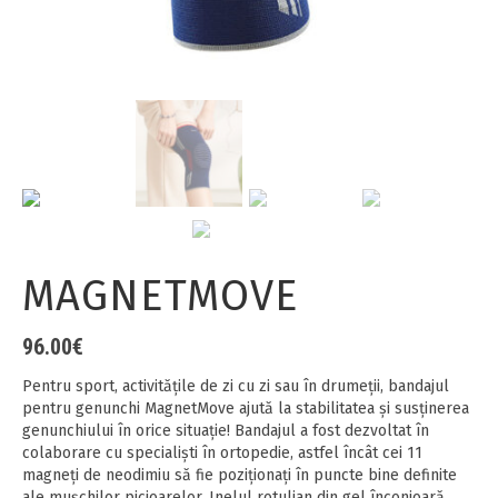
MAGNETMOVE
96.00
€
Pentru sport, activitățile de zi cu zi sau în drumeții, bandajul
pentru genunchi MagnetMove ajută la stabilitatea și susținerea
genunchiului în orice situație! Bandajul a fost dezvoltat în
colaborare cu specialişti în ortopedie, astfel încât cei 11
magneți de neodimiu să fie poziționați în puncte bine definite
ale mușchilor picioarelor. Inelul rotulian din gel înconjoară