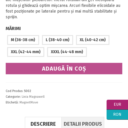
rotula și ghidează optim mișcarea. Arcuri flexibile elicoidale au
fost poziționate pe laterale pentru și mai multă stabilitate și
sprijin.
MĂRIMI
M (36-38 cm)
L (38-40 cm)
XL (40-42 cm)
XXL (42-44 mm)
XXXL (44-48 mm)
ADAUGĂ ÎN COȘ
Cod Produs:
5002
Categorie:
Linia Magnawell
Etichetă:
MagnetMove
EUR
RON
DESCRIERE
DETALII PRODUS