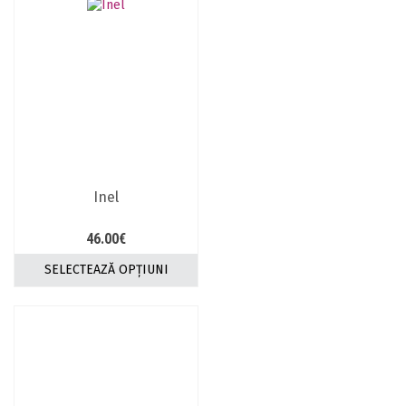
Inel
46.00
€
SELECTEAZĂ OPȚIUNI
Acest
produs
are
mai
multe
variații.
Opțiunile