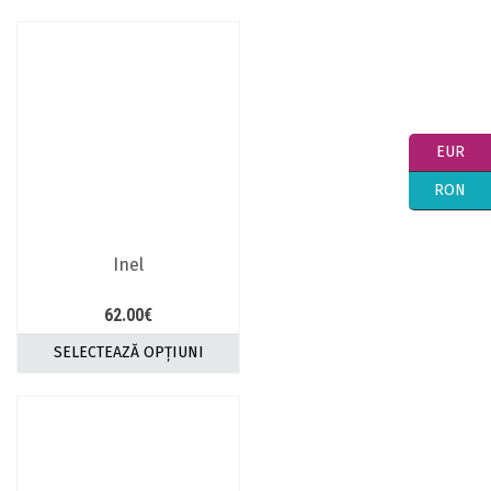
EUR
RON
Inel
62.00
€
SELECTEAZĂ OPȚIUNI
Acest
produs
are
mai
multe