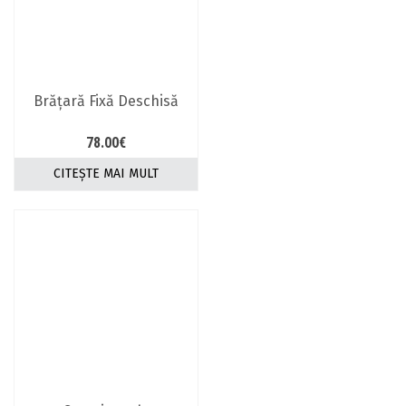
pot
fi
alese
în
pagina
Brăţară Fixă Deschisă
produsului.
78.00
€
CITEȘTE MAI MULT