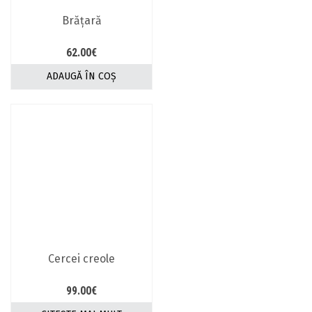
pagina
Brăţară
produsului.
62.00
€
ADAUGĂ ÎN COȘ
Cercei creole
99.00
€