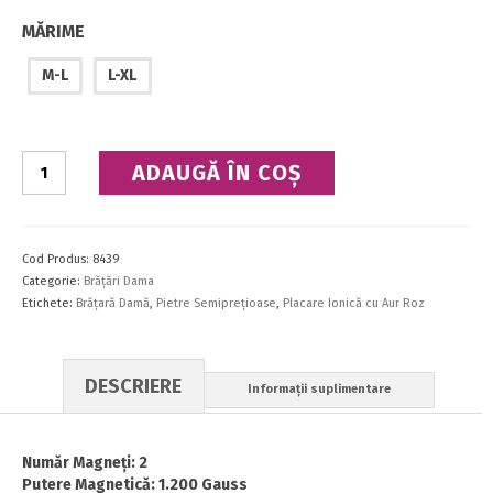
MĂRIME
M-L
L-XL
Cantitate
ADAUGĂ ÎN COȘ
Brăţară
Cod Produs:
8439
Categorie:
Brăţări Dama
Etichete:
Brăţară Damă
,
Pietre Semipreţioase
,
Placare Ionică cu Aur Roz
DESCRIERE
Informații suplimentare
Număr Magneţi: 2
Putere Magnetică: 1.200 Gauss