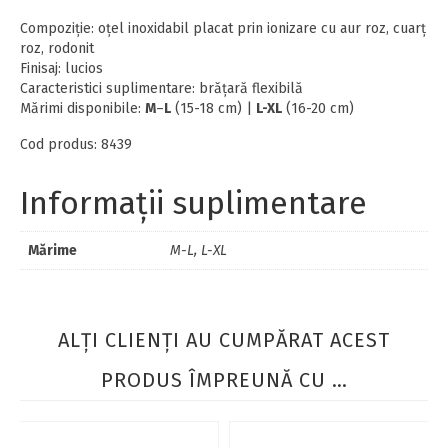
Compoziţie: oţel inoxidabil placat prin ionizare cu aur roz, cuarț
roz, rodonit
Finisaj: lucios
Caracteristici suplimentare: brăţară flexibilă
Mărimi disponibile:
M
–
L
(15-18 cm) |
L-XL
(16-20 cm)
Cod produs: 8439
Informații suplimentare
Mărime
M-L, L-XL
ALŢI CLIENŢI AU CUMPĂRAT ACEST
PRODUS ÎMPREUNĂ CU …