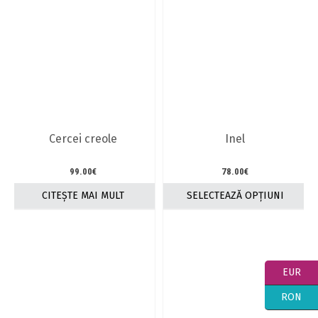
Cercei creole
Inel
99.00
€
78.00
€
CITEȘTE MAI MULT
SELECTEAZĂ OPȚIUNI
Acest
produs
are
mai
multe
EUR
variații.
RON
Opțiunile
pot