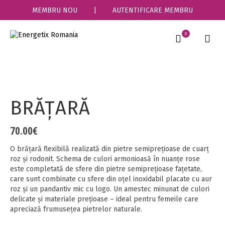
MEMBRU NOU
|
AUTENTIFICARE MEMBRU
0
BRĂŢARĂ
70.00
€
O brățară flexibilă realizată din pietre semiprețioase de cuarț
roz și rodonit. Schema de culori armonioasă în nuanţe rose
este completată de sfere din pietre semiprețioase fațetate,
care sunt combinate cu sfere din oțel inoxidabil placate cu aur
roz și un pandantiv mic cu logo. Un amestec minunat de culori
delicate și materiale prețioase – ideal pentru femeile care
apreciază frumusețea pietrelor naturale.