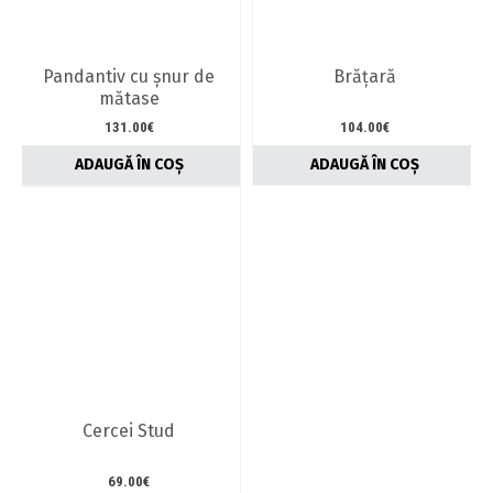
fi
alese
în
Pandantiv cu șnur de
Brăţară
pagina
mătase
produsului.
131.00
€
104.00
€
ADAUGĂ ÎN COȘ
ADAUGĂ ÎN COȘ
Cercei Stud
69.00
€