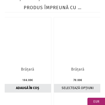
PRODUS ÎMPREUNĂ CU …
Brăţară
Brăţară
104.00
€
70.00
€
ADAUGĂ ÎN COȘ
SELECTEAZĂ OPȚIUNI
Acest
produs
EUR
are