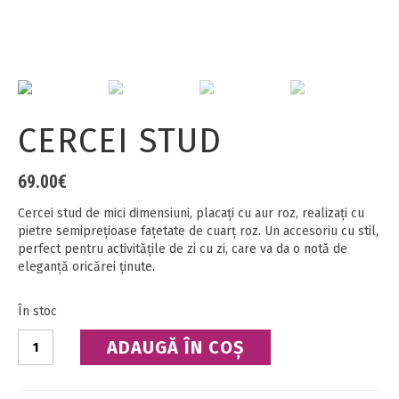
CERCEI STUD
69.00
€
Cercei stud de mici dimensiuni, placaţi cu aur roz, realizaţi cu
pietre semipreţioase faţetate de cuarț roz. Un accesoriu cu stil,
perfect pentru activităţile de zi cu zi, care va da o notă de
eleganță oricărei ținute.
În stoc
Cantitate
ADAUGĂ ÎN COȘ
Cercei
Stud