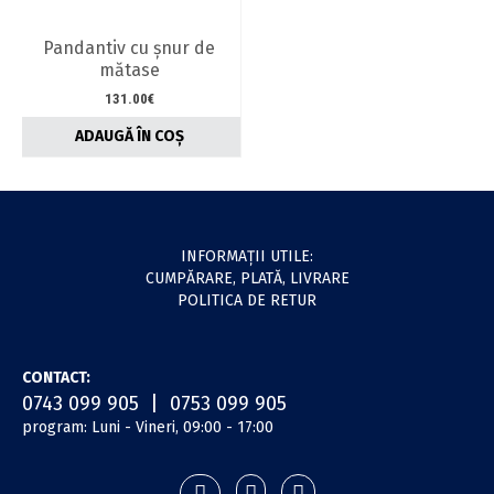
alese
alese
în
în
Pandantiv cu șnur de
pagina
pagina
mătase
produsului.
produsului.
131.00
€
ADAUGĂ ÎN COȘ
INFORMAŢII UTILE:
CUMPĂRARE, PLATĂ, LIVRARE
POLITICA DE RETUR
CONTACT:
0743 099 905 | 0753 099 905
program: Luni - Vineri, 09:00 - 17:00