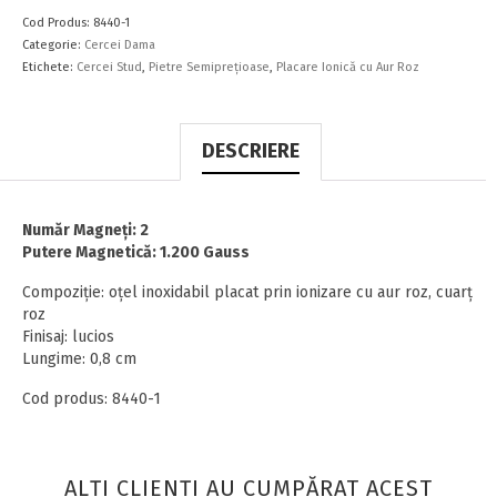
Cod Produs:
8440-1
Categorie:
Cercei Dama
Etichete:
Cercei Stud
,
Pietre Semipreţioase
,
Placare Ionică cu Aur Roz
DESCRIERE
Număr Magneţi: 2
Putere Magnetică: 1.200 Gauss
Compoziţie: oţel inoxidabil placat prin ionizare cu aur roz, cuarţ
roz
Finisaj: lucios
Lungime: 0,8 cm
Cod produs: 8440-1
ALŢI CLIENŢI AU CUMPĂRAT ACEST