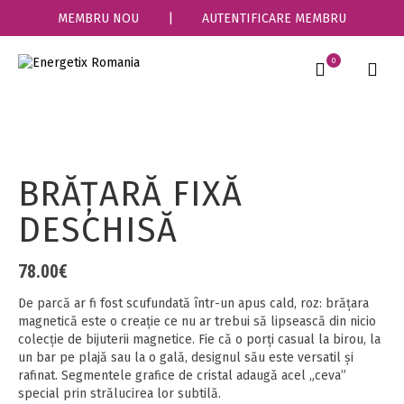
MEMBRU NOU
|
AUTENTIFICARE MEMBRU
0
BRĂŢARĂ FIXĂ
DESCHISĂ
78.00
€
De parcă ar fi fost scufundată într-un apus cald, roz: brățara
magnetică este o creație ce nu ar trebui să lipsească din nicio
colecție de bijuterii magnetice. Fie că o porți casual la birou, la
un bar pe plajă sau la o gală, designul său este versatil și
rafinat. Segmentele grafice de cristal adaugă acel „ceva”
special prin strălucirea lor subtilă.