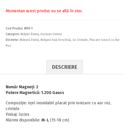
Momentan acest produs nu se află în stoc
Cod Produs:
8510-1
Categorii:
Brăţări Dama
,
Exclusiv Online
Etichete:
Brăţară Damă
,
Brăţară Fixă Deschisă
,
Cu Cristale
,
Placare Ionică cu Aur
Roz
DESCRIERE
Număr Magneţi: 2
Putere Magnetică: 1.200 Gauss
Compoziţie: oţel inoxidabil placat prin ionizare cu aur roz,
cristale
Finisaj: lucios
Mărimi disponibile:
M
–
L
(15-18 cm)