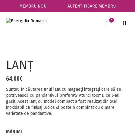
MEMBRU NOU
|
AUTENTIFICARE MEMBRU
0
LANŢ
64.00
€
Sunteţi în căutarea unui lanţ cu magneţi integraţi care să se
potrivească cu pandantivul preferat?
Atunci tocmai ce l-aţi
găsit.
Acest lanţ cu model compact a fost realizat din oțel
inoxidabil cu finisaj lucios şi poate fi combinat cu o mare
varietate de pandantive.
MĂRIMI