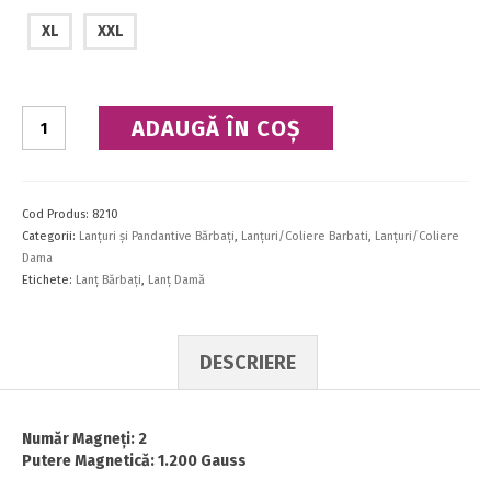
XL
XXL
Cantitate
ADAUGĂ ÎN COȘ
Lanţ
Cod Produs:
8210
Categorii:
Lanţuri şi Pandantive Bărbaţi
,
Lanţuri/Coliere Barbati
,
Lanţuri/Coliere
Dama
Etichete:
Lanţ Bărbaţi
,
Lanţ Damă
DESCRIERE
Număr Magneţi: 2
Putere Magnetică: 1.200 Gauss