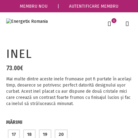
MEMBRU NOU
|
AUTENTIFICARE MEMBRU
0
INEL
73.00
€
Mai multe dintre aceste inele frumoase pot fi purtate în același
timp, deoarece se potrivesc perfect datorită designului ușor
curbat. Acest inel placat cu aur dispune de două cristale mici
care creează un contrast foarte frumos cu finisajul lucios și fac
ca inelul să strălucească minunat.
MĂRIMI
17
18
19
20