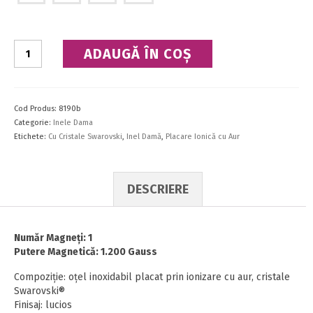
Cantitate
ADAUGĂ ÎN COȘ
Inel
Cod Produs:
8190b
Categorie:
Inele Dama
Etichete:
Cu Cristale Swarovski
,
Inel Damă
,
Placare Ionică cu Aur
DESCRIERE
Număr Magneţi: 1
Putere Magnetică: 1.200 Gauss
Compoziţie: oţel inoxidabil placat prin ionizare cu aur, cristale
Swarovski®
Finisaj: lucios