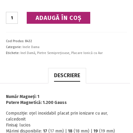
Cantitate
ADAUGĂ ÎN COȘ
Inel
Cod Produs:
8432
Categorie:
Inele Dama
Etichete:
Inel Damă
,
Pietre Semipreţioase
,
Placare Ionică cu Aur
DESCRIERE
Număr Magneţi: 1
Putere Magnetică: 1.200 Gauss
Compoziţie: oţel inoxidabil placat prin ionizare cu aur,
calcedonit
Finisaj: lucios
Mărimi disponibile:
17
(17 mm) |
18
(18 mm) |
19
(19 mm)