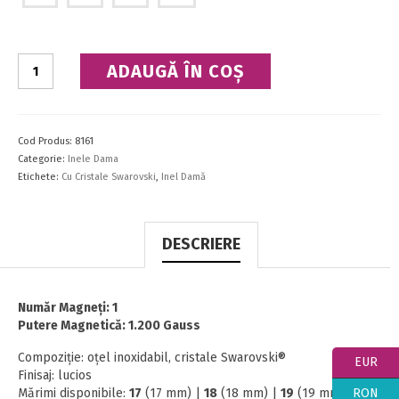
Cantitate
ADAUGĂ ÎN COȘ
Inel
Cod Produs:
8161
Categorie:
Inele Dama
Etichete:
Cu Cristale Swarovski
,
Inel Damă
DESCRIERE
Număr Magneţi: 1
Putere Magnetică: 1.200 Gauss
Compoziţie: oţel inoxidabil, cristale Swarovski®
EUR
Finisaj: lucios
RON
Mărimi disponibile:
17
(17 mm) |
18
(18 mm) |
19
(19 mm) |
20