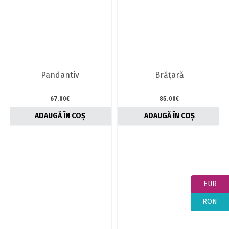
multe
variații.
Opțiunile
pot
fi
alese
în
Pandantiv
Brățară
pagina
produsului.
67.00
€
85.00
€
ADAUGĂ ÎN COȘ
ADAUGĂ ÎN COȘ
EUR
RON