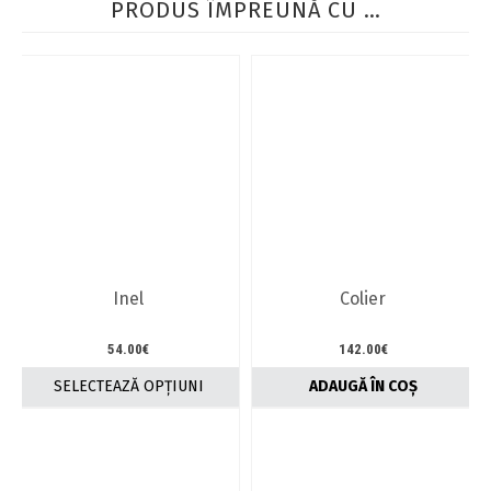
PRODUS ÎMPREUNĂ CU …
Inel
Colier
54.00
€
142.00
€
SELECTEAZĂ OPȚIUNI
ADAUGĂ ÎN COȘ
Acest
produs
are
mai