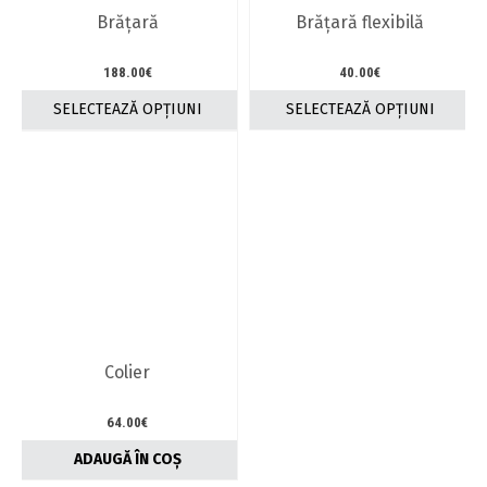
Brăţară
Brăţară flexibilă
188.00
€
40.00
€
SELECTEAZĂ OPȚIUNI
SELECTEAZĂ OPȚIUNI
Acest
Acest
produs
produs
are
are
mai
mai
multe
multe
variații.
variații.
Opțiunile
Opțiunile
pot
pot
fi
fi
alese
alese
în
în
Colier
pagina
pagina
produsului.
produsului.
64.00
€
ADAUGĂ ÎN COȘ