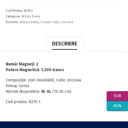
Cod Produs:
8215-1
Categorie:
Brăţări Dama
Etichete:
Brăţară Damă
,
Cristale Cubic Zirconia
DESCRIERE
Număr Magneţi: 2
Putere Magnetică: 1.200 Gauss
Compoziţie: oţel inoxidabil, cubic zirconia
Finisaj: lucios
Mărimi disponibile:
M
–
XL
(15-20 cm)
EUR
Cod produs: 8215-1
RON