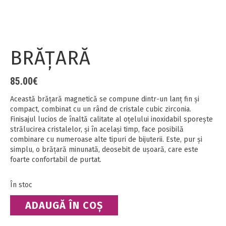
BRĂȚARĂ
85.00
€
Această brățară magnetică se compune dintr-un lanț fin și
compact, combinat cu un rând de cristale cubic zirconia.
Finisajul lucios de înaltă calitate al oțelului inoxidabil sporește
strălucirea cristalelor, și în același timp, face posibilă
combinare cu numeroase alte tipuri de bijuterii. Este, pur și
simplu, o brățară minunată, deosebit de ușoară, care este
foarte confortabil de purtat.
În stoc
Cantitate
ADAUGĂ ÎN COȘ
Brățară