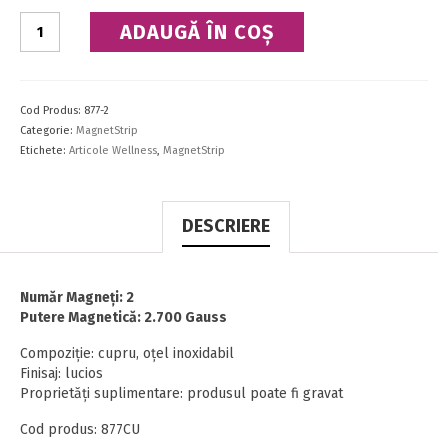
Cantitate
ADAUGĂ ÎN COȘ
MagnetStrip
cu
Cupru
Cod Produs:
877-2
Categorie:
MagnetStrip
Etichete:
Articole Wellness
,
MagnetStrip
DESCRIERE
Număr Magneţi: 2
Putere Magnetică: 2.700 Gauss
Compoziţie: cupru, oţel inoxidabil
Finisaj: lucios
Proprietăţi suplimentare: produsul poate fi gravat
Cod produs: 877CU