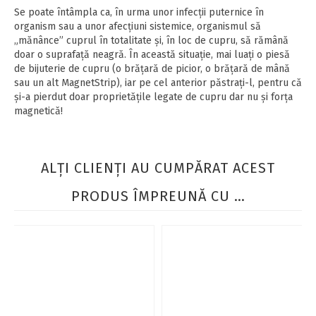
Se poate întâmpla ca, în urma unor infecţii puternice în
organism sau a unor afecţiuni sistemice, organismul să
„mănânce” cuprul în totalitate şi, în loc de cupru, să rămână
doar o suprafaţă neagră. În această situaţie, mai luaţi o piesă
de bijuterie de cupru (o brăţară de picior, o brăţară de mână
sau un alt MagnetStrip), iar pe cel anterior păstraţi-l, pentru că
şi-a pierdut doar proprietăţile legate de cupru dar nu şi forţa
magnetică!
ALŢI CLIENŢI AU CUMPĂRAT ACEST
PRODUS ÎMPREUNĂ CU …