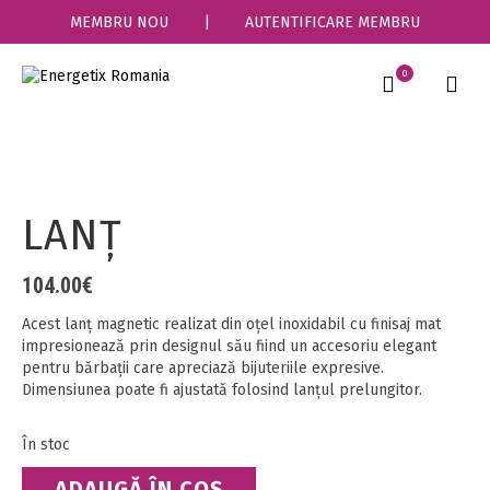
MEMBRU NOU
|
AUTENTIFICARE MEMBRU
0
LANŢ
104.00
€
Acest lanț magnetic realizat din oțel inoxidabil cu finisaj mat
impresionează prin designul său fiind un accesoriu elegant
pentru bărbații care apreciază bijuteriile expresive.
Dimensiunea poate fi ajustată folosind lanțul prelungitor.
În stoc
Cantitate
ADAUGĂ ÎN COȘ