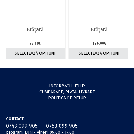
Opțiunile
Opțiunile
pot
pot
fi
fi
alese
alese
în
în
Brăţară
Brăţară
pagina
pagina
produsului.
produsului.
98.00
€
126.00
€
SELECTEAZĂ OPȚIUNI
SELECTEAZĂ OPȚIUNI
Acest
Acest
produs
produs
are
are
mai
mai
multe
multe
INFORMAŢII UTILE:
variații.
variații.
CUMPĂRARE, PLATĂ, LIVRARE
Opțiunile
Opțiunile
POLITICA DE RETUR
pot
pot
fi
fi
alese
alese
CONTACT:
în
în
0743 099 905 | 0753 099 905
pagina
pagina
program: Luni - Vineri, 09:00 - 17:00
produsului.
produsului.