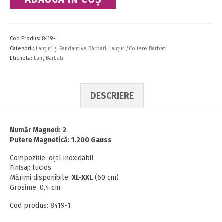
Lanţ
Cod Produs:
8419-1
Categorii:
Lanţuri şi Pandantive Bărbaţi
,
Lanţuri/Coliere Barbati
Etichetă:
Lanţ Bărbaţi
DESCRIERE
Număr Magneţi: 2
Putere Magnetică: 1.200 Gauss
Compoziţie: oţel inoxidabil
Finisaj: lucios
Mărimi disponibile:
XL-XXL
(60 cm)
Grosime: 0,4 cm
Cod produs: 8419-1