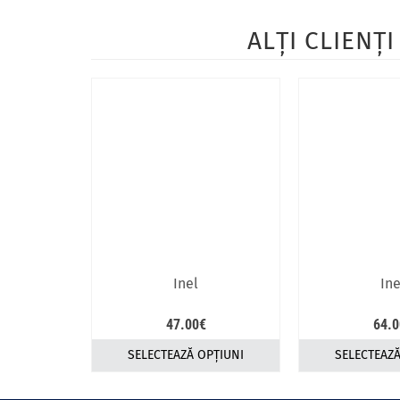
ALŢI CLIENŢ
Inel
Ine
47.00
€
64.0
SELECTEAZĂ OPȚIUNI
SELECTEAZĂ
Acest
A
produs
p