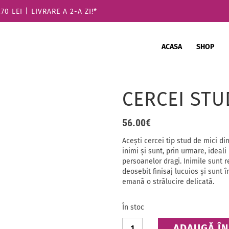
 LEI | LIVRARE A 2-A ZI!*
ACASA
SHOP
CERCEI STU
56.00
€
Acești cercei tip stud de mici d
inimi și sunt, prin urmare, ideali
persoanelor dragi. Inimile sunt r
deosebit finisaj lucuios și sunt 
emană o strălucire delicată.
În stoc
Cantitate
ADAUGĂ ÎN