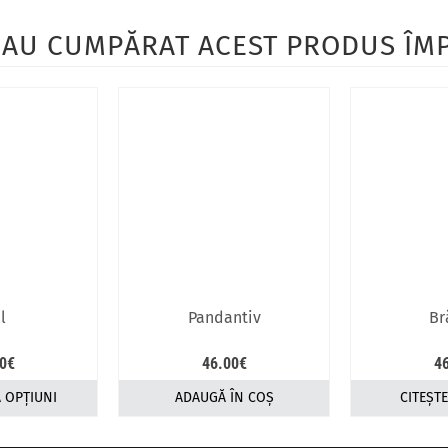
I AU CUMPĂRAT ACEST PRODUS Î
l
Pandantiv
Br
0
€
46.00
€
4
 OPȚIUNI
ADAUGĂ ÎN COȘ
CITEȘT
cest
rodus