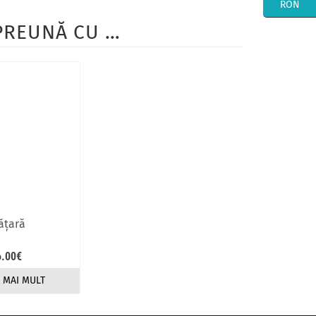
RON
MPREUNĂ CU …
ăţară
6.00
€
E MAI MULT