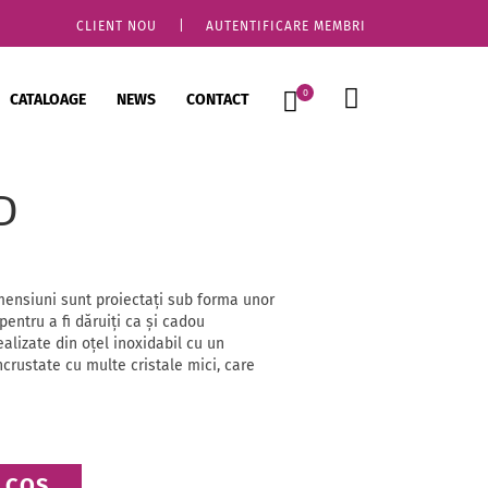
CLIENT NOU
|
AUTENTIFICARE MEMBRI
0
CATALOAGE
NEWS
CONTACT
D
imensiuni sunt proiectați sub forma unor
 pentru a fi dăruiţi ca şi cadou
ealizate din oțel inoxidabil cu un
încrustate cu multe cristale mici, care
 COȘ