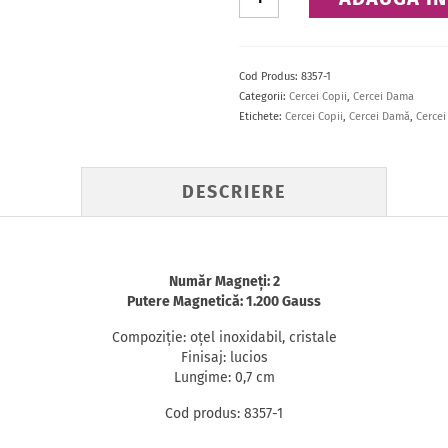
Cercei
stud
Cod Produs:
8357-1
Categorii:
Cercei Copii
,
Cercei Dama
Etichete:
Cercei Copii
,
Cercei Damă
,
Cercei
DESCRIERE
Număr Magneţi: 2
Putere Magnetică: 1.200 Gauss
Compoziţie: oţel inoxidabil, cristale
Finisaj: lucios
Lungime: 0,7 cm
Cod produs:
8357-1