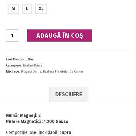
M
L
XL
Cantitate
ADAUGĂ ÎN COȘ
Brăţară
flexibilă
Cod Produs:
8284
Categorie:
Brăţări Dama
Etichete:
Brăţară Damă
,
Brăţară Flexibilă
,
Cu Cupru
DESCRIERE
Număr Magneţi: 2
Putere Magnetică: 1.200 Gauss
Compoziţie: oţel inoxidabil, cupru