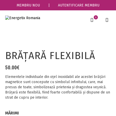
MEMBRU NOU
|
AUTENTIFICARE MEMBRU
0
BRĂŢARĂ FLEXIBILĂ
50.00
€
Elementele individuale din oțel inoxidabil ale acestei brățări
magnetice sunt concepute cu simbolul infinitului, care, mai
presus de toate, simbolizează prietenia și dragostea veșnică.
Brățară este flexibilă, fiind foarte confortabilă și dispune de un
strat de cupru pe interior.
MĂRIMI