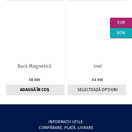
EUR
RON
Bară Magnetică
Inel
58.00
€
54.00
€
ADAUGĂ ÎN COȘ
SELECTEAZĂ OPȚIUNI
Acest
produs
are
mai
multe
INFORMAŢII UTILE:
variații.
CUMPĂRARE, PLATĂ, LIVRARE