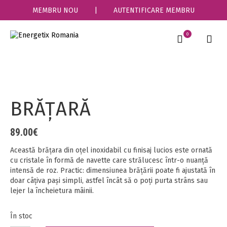
MEMBRU NOU
|
AUTENTIFICARE MEMBRU
0
BRĂȚARĂ
89.00
€
Această brățara din oțel inoxidabil cu finisaj lucios este ornată
cu cristale în formă de navette care strălucesc într-o nuanță
intensă de roz. Practic: dimensiunea brățării poate fi ajustată în
doar câțiva pași simpli, astfel încât să o poți purta strâns sau
lejer la încheietura mâinii.
În stoc