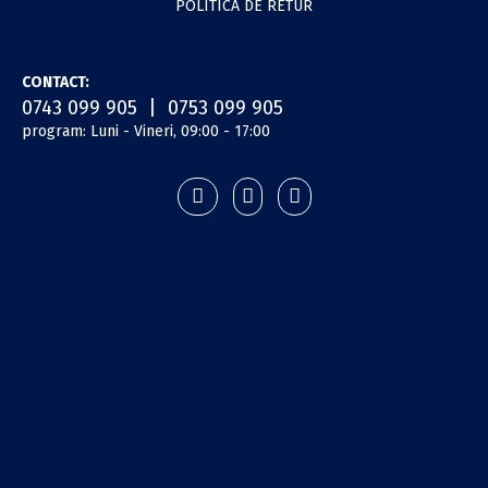
Opțiunile
POLITICA DE RETUR
pot
fi
alese
CONTACT:
în
0743 099 905 | 0753 099 905
pagina
program: Luni - Vineri, 09:00 - 17:00
produsului.