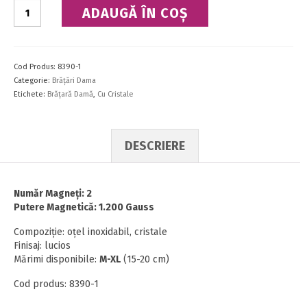
Cantitate
ADAUGĂ ÎN COȘ
Brățară
Cod Produs:
8390-1
Categorie:
Brăţări Dama
Etichete:
Brăţară Damă
,
Cu Cristale
DESCRIERE
Număr Magneţi: 2
Putere Magnetică: 1.200 Gauss
Compoziţie: oţel inoxidabil, cristale
Finisaj: lucios
Mărimi disponibile:
M-XL
(15-20 cm)
Cod produs:
8390-1