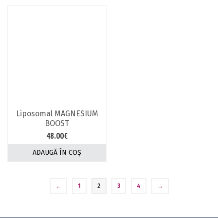
Liposomal MAGNESIUM
BOOST
48.00
€
ADAUGĂ ÎN COȘ
←
1
2
3
4
→