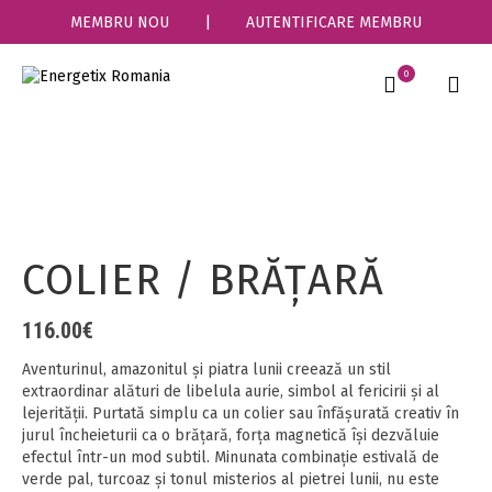
MEMBRU NOU
|
AUTENTIFICARE MEMBRU
0
COLIER / BRĂŢARĂ
116.00
€
Aventurinul, amazonitul și piatra lunii creează un stil
extraordinar alături de libelula aurie, simbol al fericirii și al
lejerității. Purtată simplu ca un colier sau înfășurată creativ în
jurul încheieturii ca o brățară, forța magnetică își dezvăluie
efectul într-un mod subtil. Minunata combinație estivală de
verde pal, turcoaz și tonul misterios al pietrei lunii, nu este