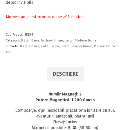
deloc invizibilă.
Momentan acest produs nu se află în stoc
Cod Produs:
8525-1
Categorii:
Brăţări Dama
,
Exclusiv Online
,
Lanţuri/Coliere Dama
Etichete:
Brăţară Damă
,
Colier Damă
,
Pietre Semipreţioase
,
Placare Ionică cu
Aur
DESCRIERE
Număr Magneţi: 2
Putere Magnetică: 1.200 Gauss
Compoziţie: oţel inoxidabil placat prin ionizare cu aur,
aventurin, amazonit, piatra lunii
Finisaj: lucios
Mărimi disponibile:
S
–
XL
(38-50 cm)