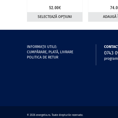
52.00
€
74.0
SELECTEAZĂ OPȚIUNI
ADAUGĂ 
Acest
produs
are
mai
multe
INFORMAŢII UTILE:
CONTACT
variații.
CUMPĂRARE, PLATĂ, LIVRARE
0743 0
Opțiunile
POLITICA DE RETUR
program:
pot
fi
alese
în
pagina
produsului.
© 2026 energetix.ro. Toate drepturile rezervate.