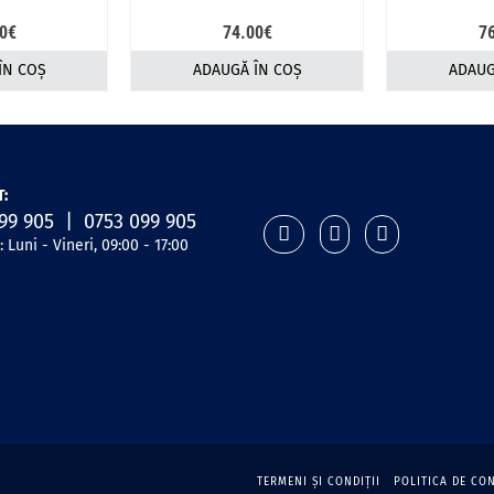
0
€
74.00
€
7
ÎN COȘ
ADAUGĂ ÎN COȘ
ADAUG
:
99 905 | 0753 099 905
 Luni - Vineri, 09:00 - 17:00
TERMENI ŞI CONDIŢII
POLITICA DE CO