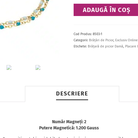
Cantitate
ADAUGĂ ÎN COȘ
Brăţară
de
picior
Cod Produs:
8503-1
Categorii:
Brăţări de Picior
,
Exclusiv Online
Etichete:
Brățară de picior Damă
,
Placare 
DESCRIERE
Număr Magneţi: 2
Putere Magnetică: 1.200 Gauss