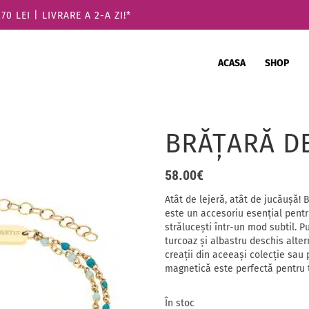
 LEI | LIVRARE A 2-A ZI!*
ACASA
SHOP
BRĂŢARĂ DE
58.00
€
Atât de lejeră, atât de jucăușă! 
este un accesoriu esențial pentru
strălucești într-un mod subtil. 
turcoaz și albastru deschis alter
creații din aceeași colecție sau 
magnetică este perfectă pentru ț
În stoc