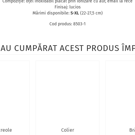
Compoziţie: oţel inoxidabil placat prin ionizare cu aur, email la rece
Finisaj: lucios
Mărimi disponibile:
S-XL
(22-27,5 cm)
Cod produs: 8503-1
I AU CUMPĂRAT ACEST PRODUS Î
creole
Colier
Br