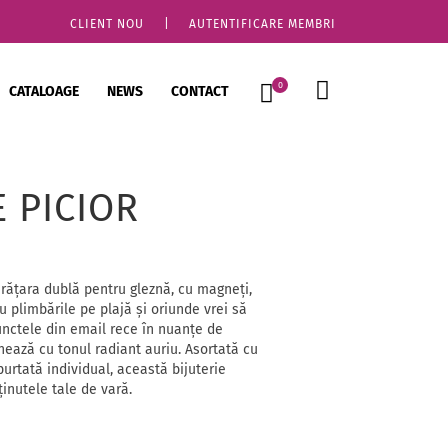
CLIENT NOU
|
AUTENTIFICARE MEMBRI
0
CATALOAGE
NEWS
CONTACT
 PICIOR
Brățara dublă pentru gleznă, cu magneți,
 plimbările pe plajă și oriunde vrei să
Punctele din email rece în nuanțe de
nează cu tonul radiant auriu. Asortată cu
purtată individual, această bijuterie
inutele tale de vară.