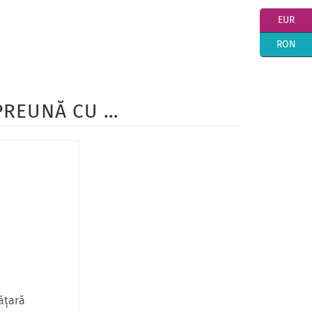
EUR
RON
MPREUNĂ CU …
ăţară