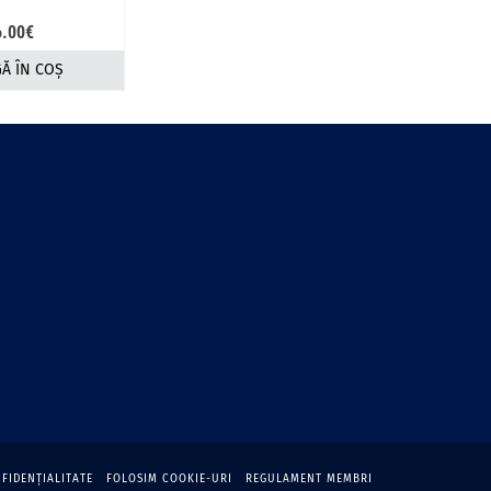
6.00
€
Ă ÎN COȘ
NFIDENŢIALITATE
FOLOSIM COOKIE-URI
REGULAMENT MEMBRI