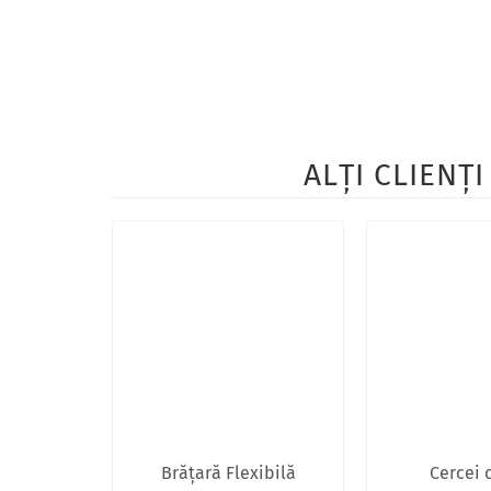
ALŢI CLIENŢ
Brăţară Flexibilă
Cercei 