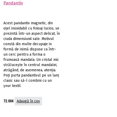
Pandantiv
Acest pandantiv magnetic, din
oțel inoxidabil cu finisaj lucios, se
prezintă într-un aspect delicat, în
ciuda dimensiunii sale. Motivul
constă din multe decupaje in
formă de inimă dispuse ca într-
un cerc pentru a forma o
frumoasă mandala. Un cristal mic
strălucește în centrul mandalei,
atrăgând, de asemenea, atenția.
Poți purta pandantivul pe un lanţ
clasic sau să-l combini cu un
şnur textil.
72.00
€
Adaugă în coș