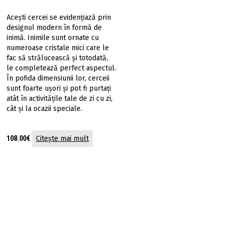
Acești cercei se evidenţiază prin
designul modern în formă de
inimă. Inimile sunt ornate cu
numeroase cristale mici care le
fac să strălucească și totodată,
le completează perfect aspectul.
În pofida dimensiunii lor, cerceii
sunt foarte uşori şi pot fi purtaţi
atât în ​​activităţile tale de zi cu zi,
cât și la ocazii speciale.
108.00
€
Citește mai mult