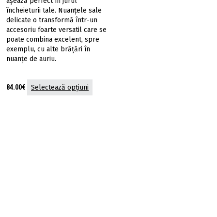
așează perfect în jurul
încheieturii tale. Nuanţele sale
delicate o transformă într-un
accesoriu foarte versatil care se
poate combina excelent, spre
exemplu, cu alte brățări în
nuanţe de auriu.
Acest
84.00
€
Selectează opțiuni
produs
are
mai
multe
variații.
Opțiunile
pot
fi
alese
în
pagina
produsului.