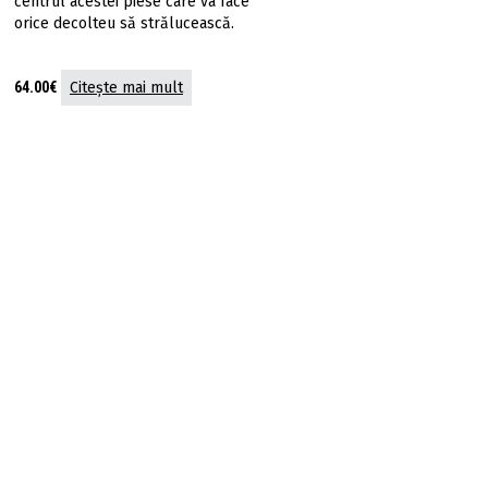
centrul acestei piese care va face
orice decolteu să strălucească.
64.00
€
Citește mai mult