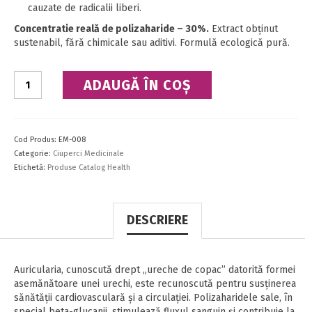
cauzate de radicalii liberi.
Concentratie reală de polizaharide – 30%.
Extract obținut
sustenabil, fără chimicale sau aditivi. Formulă ecologică pură.
Cantitate
ADAUGĂ ÎN COȘ
AURICULARIA
BIO
EXTRACT
Cod Produs:
EM-008
Categorie:
Ciuperci Medicinale
Etichetă:
Produse Catalog Health
DESCRIERE
Auricularia, cunoscută drept „ureche de copac” datorită formei
asemănătoare unei urechi, este recunoscută pentru susținerea
sănătăţii cardiovasculară și a circulației. Polizaharidele sale, în
special beta-glucanii, stimulează fluxul sanguin și contribuie la