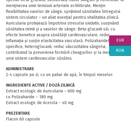
menținerea unei tensiuni arteriale echilibrate. Mențin
flexibilitatea vaselor de sânge, sprijinind sănătatea întregului
sistem circulator – un aliat esențial pentru vitalitatea zilnică.
Auricularia protejează împotriva stresului oxidativ, susținând
sănătatea inimii și a vaselor de sânge. Beta-glucanii săi, cu
efecte benefice asupra sănătății cardiovasculare, reduc
EUR
inflamația și susțin elasticitatea vasculară. Polizaharidele
specifice, heteroglucanii, reduc vâscozitatea sângelui,
RON
contribuind la prevenirea formării cheagurilor și la menținerea
unui sistem cardiovascular sănătos.
ADMINISTRARE
2-4 capsule pe zi, cu un pahar de apă, în timpul meselor.
INGREDIENTE ACTIVE / DOZĂ ZILNICĂ
Extract ecologic de Auricularia – 600 mg
cu Polizaharide – 180 mg
Extract ecologic de Acerola – 40 mg
PREZENTARE
Flacon 60 capsule