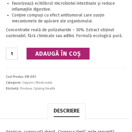
Favorizează echilibrul microbiotei intestinale și reduce
inflamațiile digestive.
Conține compuși cu efect antitumoral care susțin
mecanismele de apărare ale organismului.
Concentratie reală de polizaharide – 30%. Extract obținut
sustenabil, fără chimicale sau aditivi. Formulă ecologică pură.
Cantitate
ADAUGĂ ÎN COȘ
AGARICUS
BIO
EXTRACT
Cod Produs:
EM-001
Categorie:
Ciuperci Medicinale
Etichetă:
Produse Catalog Health
DESCRIERE
Agaricus, cunoscută drept „Ciuperca Vieții”, este renumită