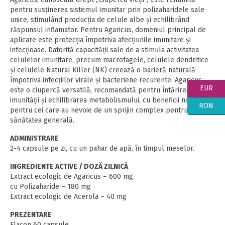
pentru susținerea sistemul imunitar prin polizaharidele sale
unice, stimulând producția de celule albe și echilibrând
răspunsul inflamator. Pentru Agaricus, domeniul principal de
aplicare este protecţia împotriva afecțiunile imunitare și
infecțioase. Datorită capacității sale de a stimula activitatea
celulelor imunitare, precum macrofagele, celulele dendritice
și celulele Natural Killer (NK) creează o barieră naturală
împotriva infecțiilor virale și bacteriene recurente. Agaricus
EUR
este o ciupercă versatilă, recomandată pentru întărirea
imunității și echilibrarea metabolismului, cu beneficii notabile
RON
pentru cei care au nevoie de un sprijin complex pentru
sănătatea generală.
ADMINISTRARE
2-4 capsule pe zi, cu un pahar de apă, în timpul meselor.
INGREDIENTE ACTIVE / DOZĂ ZILNICĂ
Extract ecologic de Agaricus – 600 mg
cu Polizaharide – 180 mg
Extract ecologic de Acerola – 40 mg
PREZENTARE
Flacon 60 capsule