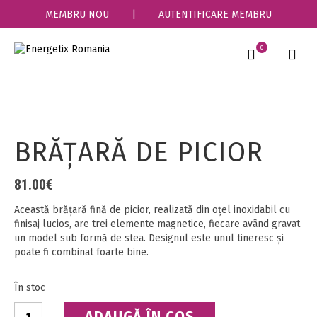
MEMBRU NOU
|
AUTENTIFICARE MEMBRU
0
BRĂŢARĂ DE PICIOR
81.00
€
Această brățară fină de picior, realizată din oțel inoxidabil cu
finisaj lucios, are trei elemente magnetice, fiecare având gravat
un model sub formă de stea. Designul este unul tineresc și
poate fi combinat foarte bine.
În stoc
Cantitate
ADAUGĂ ÎN COȘ