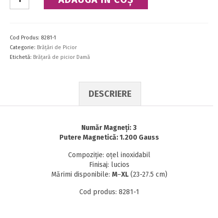
Brăţară
de
picior
Cod Produs:
8281-1
Categorie:
Brăţări de Picior
Etichetă:
Brățară de picior Damă
DESCRIERE
Număr Magneţi: 3
Putere Magnetică: 1.200 Gauss
Compoziţie: oţel inoxidabil
Finisaj: lucios
Mărimi disponibile:
M
–
XL
(23-27.5 cm)
Cod produs: 8281-1