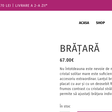
 LEI | LIVRARE A 2-A ZI!*
ACASA
SHOP
BRĂŢARĂ
67.00
€
Nu întotdeauna este nevoie de mu
cristal solitar mare este suficie
accesoriu extraordinar. Lanțul bră
placat cu aur și cu un deosebit f
frumos contrast cu cristalul străl
permite să ajustați brățara indiv
În stoc