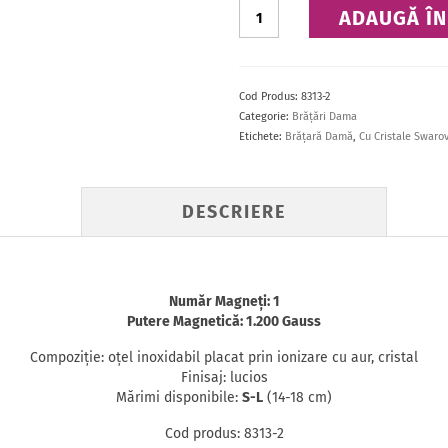
Cantitate
ADAUGĂ ÎN
Brăţară
Cod Produs:
8313-2
Categorie:
Brăţări Dama
Etichete:
Brăţară Damă
,
Cu Cristale Swaro
DESCRIERE
Număr Magneţi: 1
Putere Magnetică: 1.200 Gauss
Compoziţie: oţel inoxidabil placat prin ionizare cu aur, cristal
Finisaj: lucios
Mărimi disponibile:
S-L
(14-18 cm)
Cod produs: 8313-2