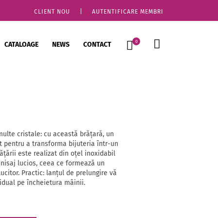
CLIENT NOU
|
AUTENTIFICARE MEMBRI
0
CATALOAGE
NEWS
CONTACT
lte cristale: cu această brățară, un
nt pentru a transforma bijuteria într-un
țării este realizat din oțel inoxidabil
inisaj lucios, ceea ce formează un
ucitor. Practic: lanțul de prelungire vă
idual pe încheietura mâinii.