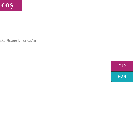
 COȘ
vski
,
Placare Ionică cu Aur
EUR
RON