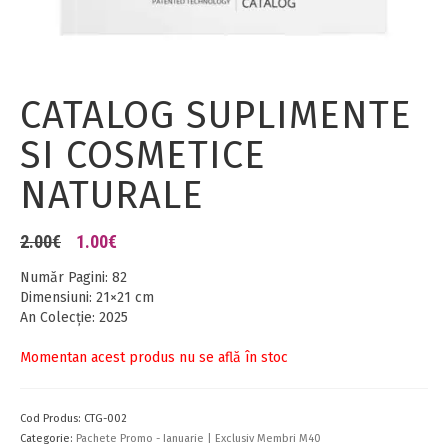
CATALOG SUPLIMENTE
SI COSMETICE
NATURALE
Prețul
Prețul
2.00
€
1.00
€
inițial
curent
a
este:
Număr Pagini: 82
fost:
1.00€.
Dimensiuni: 21×21 cm
2.00€.
An Colecţie: 2025
Momentan acest produs nu se află în stoc
Cod Produs:
CTG-002
Categorie:
Pachete Promo - Ianuarie | Exclusiv Membri M40