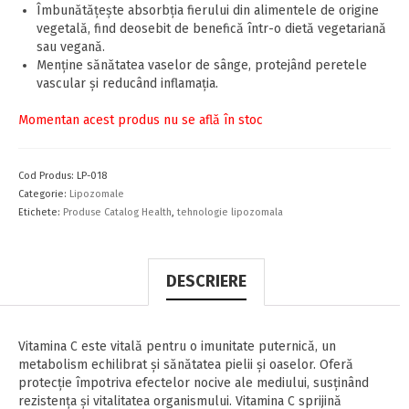
Îmbunătățește absorbția fierului din alimentele de origine
vegetală, find deosebit de benefică într-o dietă vegetariană
sau vegană.
Menține sănătatea vaselor de sânge, protejând peretele
vascular și reducând inflamația.
Momentan acest produs nu se află în stoc
Cod Produs:
LP-018
Categorie:
Lipozomale
Etichete:
Produse Catalog Health
,
tehnologie lipozomala
DESCRIERE
Vitamina C este vitală pentru o imunitate puternică, un
metabolism echilibrat și sănătatea pielii și oaselor. Oferă
protecție împotriva efectelor nocive ale mediului, susținând
rezistența și vitalitatea organismului. Vitamina C sprijină