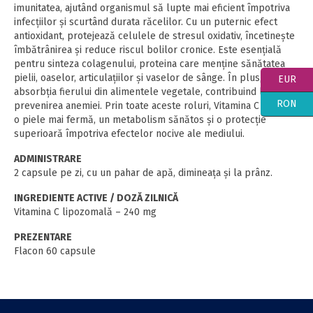
imunitatea, ajutând organismul să lupte mai eficient împotriva
infecțiilor și scurtând durata răcelilor. Cu un puternic efect
antioxidant, protejează celulele de stresul oxidativ, încetinește
îmbătrânirea și reduce riscul bolilor cronice. Este esențială
pentru sinteza colagenului, proteina care menține sănătatea
pielii, oaselor, articulațiilor și vaselor de sânge. În plus, crește
EUR
absorbția fierului din alimentele vegetale, contribuind la
RON
prevenirea anemiei. Prin toate aceste roluri, Vitamina C asigură
o piele mai fermă, un metabolism sănătos și o protecție
superioară împotriva efectelor nocive ale mediului.
ADMINISTRARE
2 capsule pe zi, cu un pahar de apă, dimineaţa şi la prânz.
INGREDIENTE ACTIVE / DOZĂ ZILNICĂ
Vitamina C lipozomală – 240 mg
PREZENTARE
Flacon 60 capsule